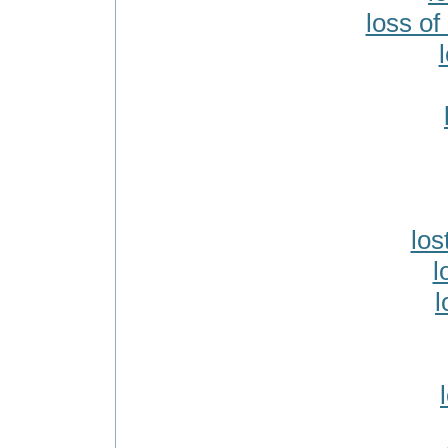
loss o
los
l
l