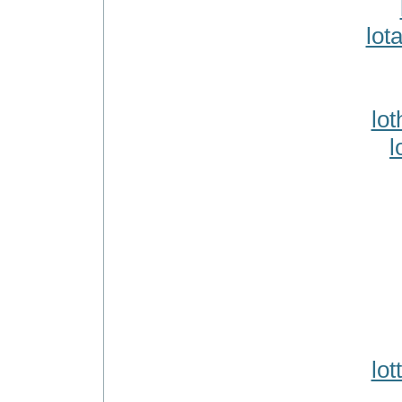
lot
lot
l
lot