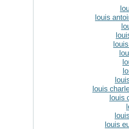
lo
louis anto
lo
lou
loui
lo
lo
lo
loui
louis charl
louis 
loui
louis e