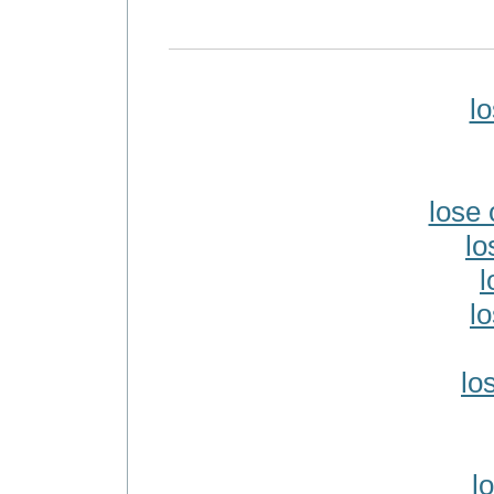
l
lose
lo
l
l
lo
l