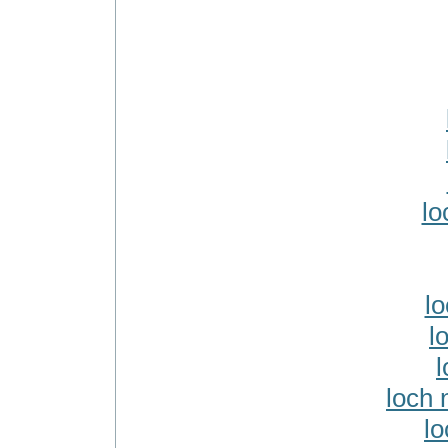
lo
l
l
l
loch 
lo