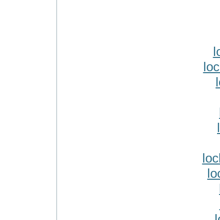
l
lo
loc
lo