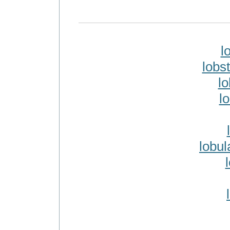
l
lobs
l
l
lobul