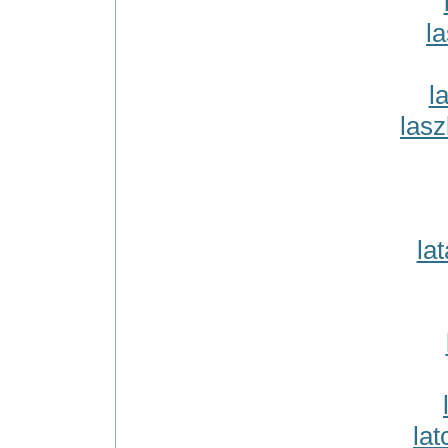
l
l
lasz
la
lat