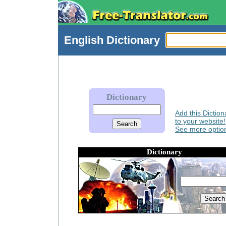
English
Dictionary
Dictionary
Add this Diction
to your website!
See more option
Dictionary