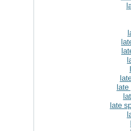
l
l
la
lat
l
lat
late
la
late s
l