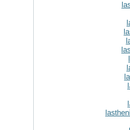
la
l
la
l
la
l
l
lasthen